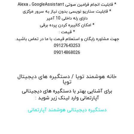
* قابلیت انجام فرامین صوتی Alexa ، GoogleAssistant
* قابلیت سناریو نویسی بدون نیاز به سرور مرکزی
دارای رله داخلی 10 آمپر
* امکان کالیبره کردن پرده برقی
* قیمت :
جهت مشاوره رایگان و استعلام قیمت با ما در تماس باشید.
09127643253
09014868026
خانه هوشمند تویا / دستگیره های دیجیتال
تویا
برای آشنایی بهتر با دستگیره های دیجیتالی
آپارتمانی وارد لینک زیر شوید :
دستگیره دیجیتالی هوشمند آپارتمانی